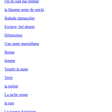
On ne naît pas femme
la flamme noire de sotchi
Ballade damascène
Esclave, bel absent
Dépression
Une autre marseillaise
Bosna
femme
Tendre la main
Terre
la poésie
La tache rouge
la mer
Le joyeux bariolage