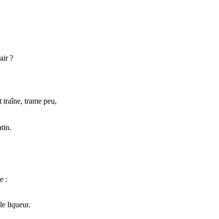
air ?
t traîne, trame peu,
tin.
e :
e liqueur.