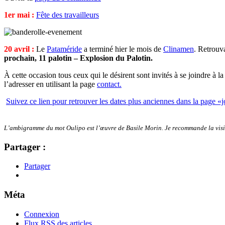
1er mai :
Fête des travailleurs
20 avril :
Le
Pataméride
a terminé hier le mois de
Clinamen
. Retrouva
prochain, 11 palotin – Explosion du Palotin.
À cette occasion tous ceux qui le désirent sont invités à se joindre à 
l’adresser en utilisant la page
contact.
Suivez ce lien pour retrouver les dates plus anciennes dans la page «j
L’ambigramme du mot Oulipo est l’œuvre de Basile Morin. Je recommande la vis
Partager :
Partager
Méta
Connexion
Flux
RSS
des articles