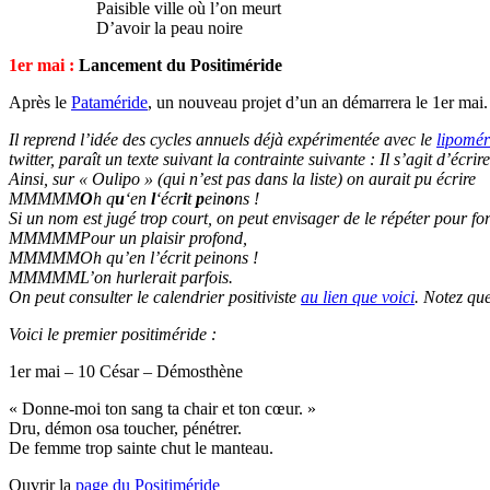
Paisible ville où l’on meurt
D’avoir la peau noire
1er mai :
Lancement du Positiméride
Après le
Pataméride
, un nouveau projet d’un an démarrera le 1er mai.
Il reprend l’idée des cycles annuels déjà expérimentée avec le
lipomér
twitter, paraît un texte suivant la contrainte suivante : Il s’agit d’éc
Ainsi, sur « Oulipo » (qui n’est pas dans la liste) on aurait pu écrire
MMMMM
O
h q
u
‘en
l
‘écr
i
t
p
ein
o
ns !
Si un nom est jugé trop court, on peut envisager de le répéter pour for
MMMMMPour un plaisir profond,
MMMMMOh qu’en l’écrit peinons !
MMMMML’on hurlerait parfois.
On peut consulter le calendrier positiviste
au lien que voici
. Notez que
Voici le premier positiméride :
1er mai – 10 César – Démosthène
« Donne-moi ton sang ta chair et ton cœur. »
Dru, démon osa toucher, pénétrer.
De femme trop sainte chut le manteau.
Ouvrir la
page du Positiméride