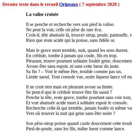
Dernier texte dans le recueil
Oripeaux
( 7 septembre 2020 )
La valise croisée
Il se penche et recherche vers son pied la valise.
Ne peut la voir, celle où pèse de rare écu.
Croit-il, tête abaissée là, trouver sirop, poule, pantoufle, v
Rien que reste acide qui la poisse, sans fidèle or.
Mais le grave mort tremble, nuit, quand les sens durent.
En crédule, tombe à jamais qui coule, fils en trop.
Pleurant, trouve pourtant solitaire foulée grise, doucemen
Avoue être sans espoir, ni sans cette lueur du juste.
Sa fin ? – Voir le même être, trouble comme pas un,
Limite saoul. Tout console vue, noire liqueur lance vif ma
Il ne croit rien mais en pleurant avoue sa limite.
Se peut-il que le crédule trouve être fin saoul ?
Penche la tête, reste grave, tombe pourtant sans voir tout,
Et voir abaissée acide mort à solitaire espoir le console.
Recherche celle-là qui tremble, jamais foulée ni même vu
Vers où trouver la nuit qui grise sans être noire ?
Son pèse-sirop poisse quand coule doucement cette troubl
Pied-de-poule, sans les fils, traîne lueur comme lance.