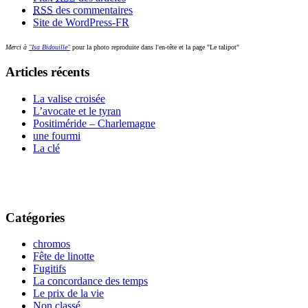
RSS
des commentaires
Site de WordPress-FR
Merci à
"Isa Bidouille"
pour la photo reproduite dans l'en-tête et la page "Le talipot"
Articles récents
La valise croisée
L’avocate et le tyran
Positiméride – Charlemagne
une fourmi
La clé
Catégories
chromos
Fête de linotte
Fugitifs
La concordance des temps
Le prix de la vie
Non classé